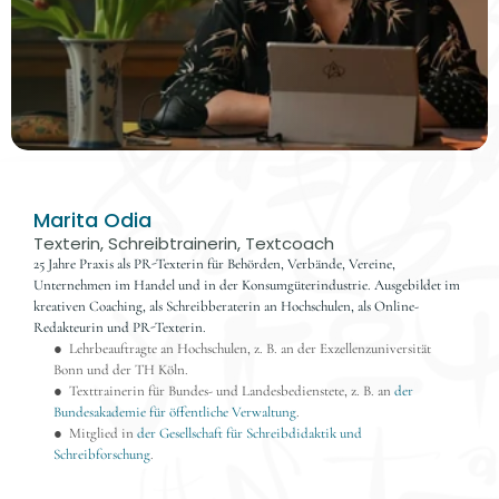
Marita Odia
Texterin, Schreibtrainerin, Textcoach
25 Jahre Praxis als PR-Texterin für Behörden, Verbände, Vereine, 
Unternehmen im Handel und in der Konsumgüterindustrie. Ausgebildet im 
kreativen Coaching, als Schreibberaterin an Hochschulen, als Online-
Redakteurin und PR-Texterin.
●  Lehrbeauftragte an Hochschulen, z. B. an der Exzellenzuniversität 
Bonn und der TH Köln.
●  Texttrainerin für Bundes- und Landesbedienstete, z. B. an 
der 
Bundesakademie für öffentliche Verwaltung
.
●  Mitglied in 
der Gesellschaft für Schreibdidaktik und 
Schreibforschung
.