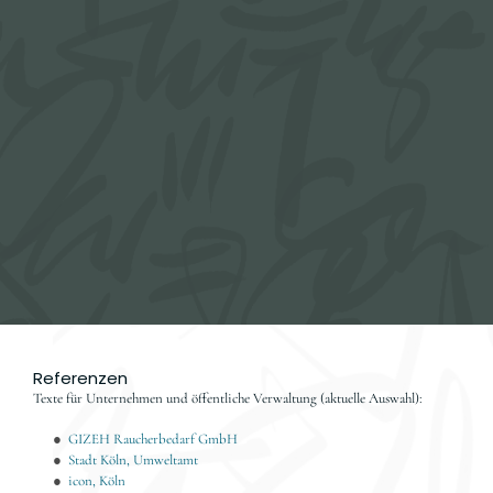
● Seminare für Berufstätige und 
Studierende
● Individuelles Coaching für berufliches 
Schreiben
● Trainings im akademischen Schreiben
● Texttrainings für Gruppen
Referenzen
Texte für Unternehmen und öffentliche Verwaltung (aktuelle Auswahl):
●  
GIZEH Raucherbedarf GmbH
●  
Stadt Köln, Umweltamt
●  
icon, Köln